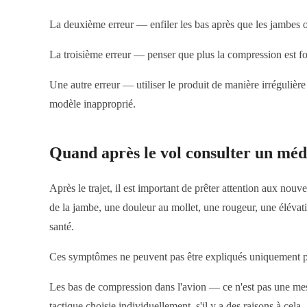
La deuxième erreur — enfiler les bas après que les jambes ont 
La troisième erreur — penser que plus la compression est fort
Une autre erreur — utiliser le produit de manière irrégulière 
modèle inapproprié.
Quand après le vol consulter un méd
Après le trajet, il est important de prêter attention aux no
de la jambe, une douleur au mollet, une rougeur, une élévati
santé.
Ces symptômes ne peuvent pas être expliqués uniquement par 
Les bas de compression dans l'avion — ce n'est pas une mesur
tactique choisie individuellement, s'il y a des raisons à cela.