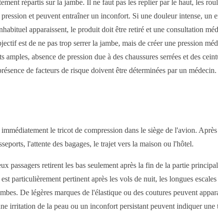
ment répartis sur la jambe. Il ne faut pas les replier par le haut, les ro
 la pression et peuvent entraîner un inconfort. Si une douleur intense, u
bituel apparaissent, le produit doit être retiré et une consultation mé
ectif est de ne pas trop serrer la jambe, mais de créer une pression médi
nts amples, absence de pression due à des chaussures serrées et des cein
présence de facteurs de risque doivent être déterminées par un médecin.
rer immédiatement le tricot de compression dans le siège de l'avion. Après 
eports, l'attente des bagages, le trajet vers la maison ou l'hôtel.
x passagers retirent les bas seulement après la fin de la partie principal
t particulièrement pertinent après les vols de nuit, les longues escales e
 jambes. De légères marques de l'élastique ou des coutures peuvent appara
 irritation de la peau ou un inconfort persistant peuvent indiquer une t