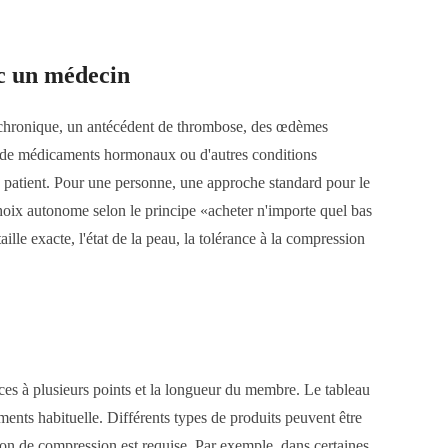
ec un médecin
se chronique, un antécédent de thrombose, des œdèmes
e de médicaments hormonaux ou d'autres conditions
u patient. Pour une personne, une approche standard pour le
choix autonome selon le principe «acheter n'importe quel bas
ille exacte, l'état de la peau, la tolérance à la compression
es à plusieurs points et la longueur du membre. Le tableau
tements habituelle. Différents types de produits peuvent être
ction de compression est requise. Par exemple, dans certaines