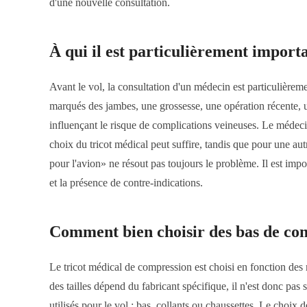
d'une nouvelle consultation.
À qui il est particulièrement import
Avant le vol, la consultation d'un médecin est particulière
marqués des jambes, une grossesse, une opération récente,
influençant le risque de complications veineuses. Le médeci
choix du tricot médical peut suffire, tandis que pour une au
pour l'avion» ne résout pas toujours le problème. Il est impor
et la présence de contre-indications.
Comment bien choisir des bas de com
Le tricot médical de compression est choisi en fonction de
des tailles dépend du fabricant spécifique, il n'est donc pas 
utilisés pour le vol : bas, collants ou chaussettes. Le choix