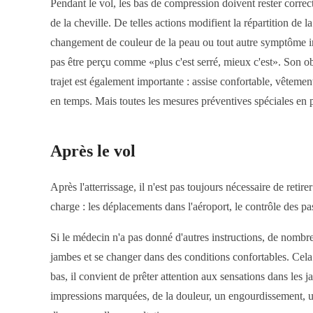
Pendant le vol, les bas de compression doivent rester correcte
de la cheville. De telles actions modifient la répartition de
changement de couleur de la peau ou tout autre symptôme inha
pas être perçu comme «plus c'est serré, mieux c'est». Son obj
trajet est également importante : assise confortable, vêteme
en temps. Mais toutes les mesures préventives spéciales en 
Après le vol
Après l'atterrissage, il n'est pas toujours nécessaire de reti
charge : les déplacements dans l'aéroport, le contrôle des pass
Si le médecin n'a pas donné d'autres instructions, de nombreu
jambes et se changer dans des conditions confortables. Cela es
bas, il convient de prêter attention aux sensations dans les
impressions marquées, de la douleur, un engourdissement, une