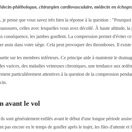
cin-phlébologue, chirurgien cardiovasculaire, médecin en échogra
 je pense que vous savez très bien la réponse à la question : "Pourquoi
chaussures, celles avec lesquelles vous avez décollé. À haute altitude, la 
e. En conséquence, les jambes gonflent. La compression permet d'éviter c
ter assis dans votre siège. Cela peut provoquer des thromboses. Il exis
tie sur les membres inférieurs. Ce principe aide à maintenir le drainag
 des varices, des maladies veineuses chroniques, une tendance aux œdèm
ement particulièrement attentives à la question de la compression pendant 
cin.
 avant le vol
ils sont généralement enfilés avant le début d'une longue période assise. 
nt pas encore eu le temps de gonfler après le trajet, les files d'attente et