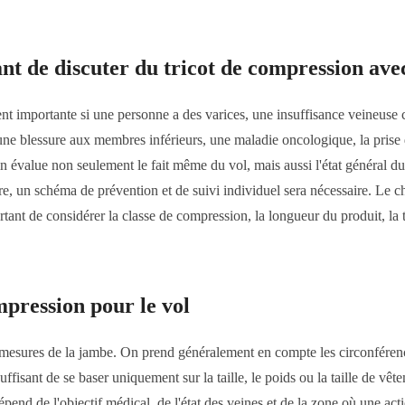
ant de discuter du tricot de compression av
ment importante si une personne a des varices, une insuffisance veineu
 une blessure aux membres inférieurs, une maladie oncologique, la pris
n évalue non seulement le fait même du vol, mais aussi l'état général d
tre, un schéma de prévention et de suivi individuel sera nécessaire. Le 
tant de considérer la classe de compression, la longueur du produit, la ta
pression pour le vol
s mesures de la jambe. On prend généralement en compte les circonférenc
suffisant de se baser uniquement sur la taille, le poids ou la taille de vê
 dépend de l'objectif médical, de l'état des veines et de la zone où une a